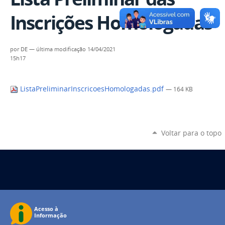
Inscrições Homologadas
por
DE
—
última modificação
14/04/2021
15h17
ListaPreliminarInscricoesHomologadas.pdf
— 164 KB
Voltar para o topo