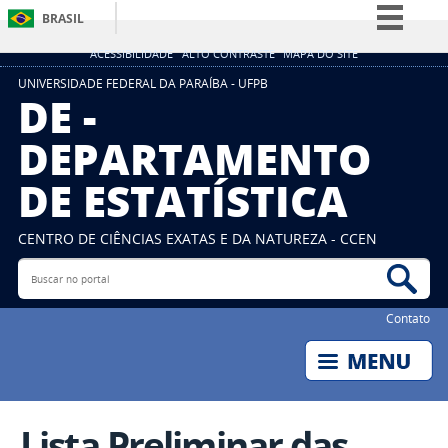
BRASIL
Simplifique!
ACESSIBILIDADE
ALTO CONTRASTE
MAPA DO SITE
Comunica BR
UNIVERSIDADE FEDERAL DA PARAÍBA - UFPB
DE -
Participe
DEPARTAMENTO
Acesso à informação
DE ESTATÍSTICA
Legislação
Canais
CENTRO DE CIÊNCIAS EXATAS E DA NATUREZA - CCEN
Buscar no portal
Bus
Contato
Lista Preliminar das