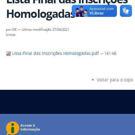
Homologadas
por
DE
—
última modificação
27/04/2021
01h08
Lista Final das Inscrições Homologadas.pdf
— 161 KB
Voltar para o topo