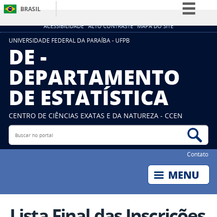
BRASIL
Simplifique!
ACESSIBILIDADE
ALTO CONTRASTE
MAPA DO SITE
Comunica BR
UNIVERSIDADE FEDERAL DA PARAÍBA - UFPB
DE -
Participe
DEPARTAMENTO
Acesso à informação
DE ESTATÍSTICA
Legislação
Canais
CENTRO DE CIÊNCIAS EXATAS E DA NATUREZA - CCEN
Buscar no portal
Bus
Contato
Lista Final das Inscrições