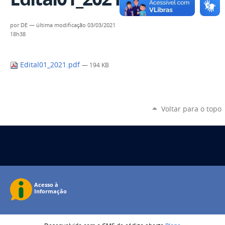
por
DE
—
última modificação
03/03/2021
18h38
Edital01_2021.pdf
— 194 KB
Voltar para o topo