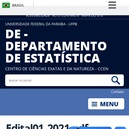
BRASIL
Simplifique!
ACESSIBILIDADE
ALTO CONTRASTE
MAPA DO SITE
Comunica BR
UNIVERSIDADE FEDERAL DA PARAÍBA - UFPB
DE -
Participe
DEPARTAMENTO
Acesso à informação
DE ESTATÍSTICA
Legislação
Canais
CENTRO DE CIÊNCIAS EXATAS E DA NATUREZA - CCEN
Buscar no portal
Bus
Contato
Edital01_2021.pdf