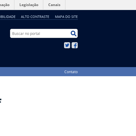
mação
Legislação
Canais
IBILIDADE
ALTO CONTRASTE
MAPA DO SITE
Buscar no portal
Buscar no portal
Twitter
Facebook
Contato
f