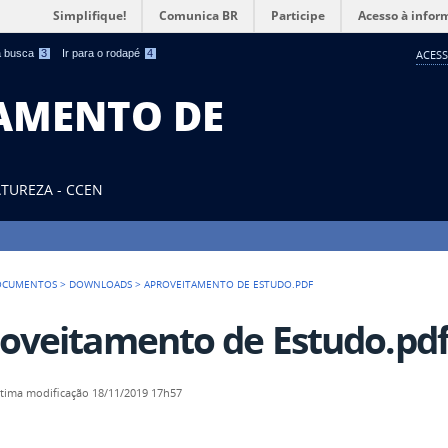
Simplifique!
Comunica BR
Participe
Acesso à infor
 a busca
3
Ir para o rodapé
4
ACESS
TAMENTO DE
ATUREZA - CCEN
OCUMENTOS
>
DOWNLOADS
>
APROVEITAMENTO DE ESTUDO.PDF
oveitamento de Estudo.pd
ltima modificação
18/11/2019 17h57