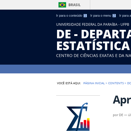
BRASIL
Ir para o conteúdo
1
Ir para o menu
2
Ir para
UNIVERSIDADE FEDERAL DA PARAÍBA - UFPB
DE - DEPAR
ESTATÍSTICA
CENTRO DE CIÊNCIAS EXATAS E DA N
VOCÊ ESTÁ AQUI:
PÁGINA INICIAL
>
CONTENTS
>
D
Apr
por
DE
—
ú