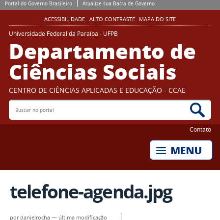
Portal do Governo Brasileiro
Atualize sua Barra de Governo
ACESSIBILIDADE
ALTO CONTRASTE
MAPA DO SITE
Universidade Federal da Paraíba - UFPB
Departamento de
Ciências Sociais
CENTRO DE CIÊNCIAS APLICADAS E EDUCAÇÃO - CCAE
Buscar no portal
Bus
Contato
telefone-agenda.jpg
por
danielrocha
—
última modificação