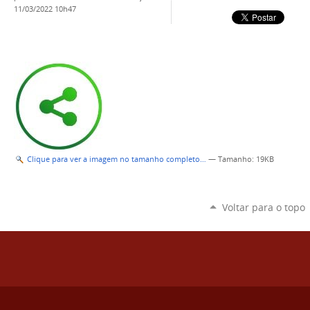
11/03/2022 10h47
Clique para ver a imagem no tamanho completo…
—
Tamanho
: 19KB
Voltar para o topo