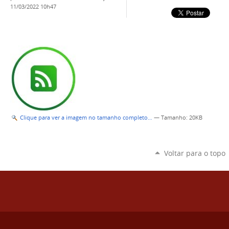
11/03/2022 10h47
Clique para ver a imagem no tamanho completo…
—
Tamanho
: 20KB
Voltar para o topo