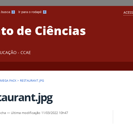
 a busca
3
Ir para o rodapé
4
ACESS
o de Ciências
DUCAÇÃO - CCAE
 MEGA PACK
>
RESTAURANT.JPG
taurant.jpg
ocha
—
última modificação
11/03/2022 10h47