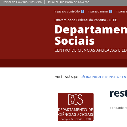
Portal do Governo Brasileiro
Atualize sua Barra de Governo
Ir para o conteúdo
1
Ir para o menu
2
Ir para
Universidade Federal da Paraíba - UFPB
Departament
Sociais
CENTRO DE CIÊNCIAS APLICADAS E E
VOCÊ ESTÁ AQUI:
PÁGINA INICIAL
>
ICONS
>
GREEN
res
por
danielr