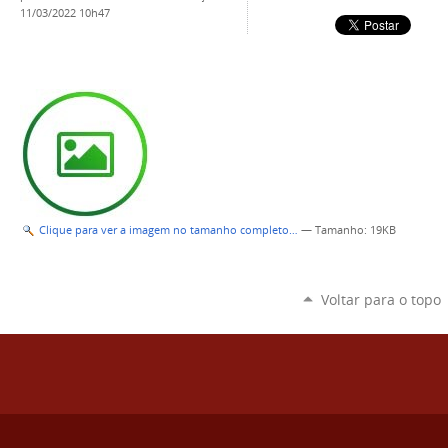
11/03/2022 10h47
Clique para ver a imagem no tamanho completo…
—
Tamanho
: 19KB
Voltar para o topo