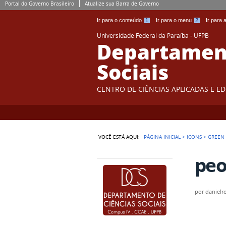
Portal do Governo Brasileiro
Atualize sua Barra de Governo
Ir para o conteúdo
1
Ir para o menu
2
Ir para
Universidade Federal da Paraíba - UFPB
Departament
Sociais
CENTRO DE CIÊNCIAS APLICADAS E E
VOCÊ ESTÁ AQUI:
PÁGINA INICIAL
>
ICONS
>
GREEN
peo
por
danielr