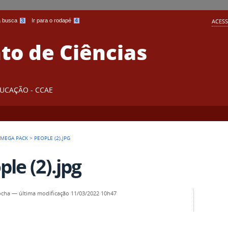
 a busca
3
Ir para o rodapé
4
ACESS
o de Ciências
DUCAÇÃO - CCAE
 MEGA PACK
>
PEOPLE (2).JPG
ple (2).jpg
ocha
—
última modificação
11/03/2022 10h47