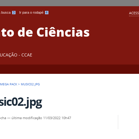
 a busca
3
Ir para o rodapé
4
ACESS
o de Ciências
DUCAÇÃO - CCAE
 MEGA PACK
>
MUSIC02.JPG
ic02.jpg
ocha
—
última modificação
11/03/2022 10h47