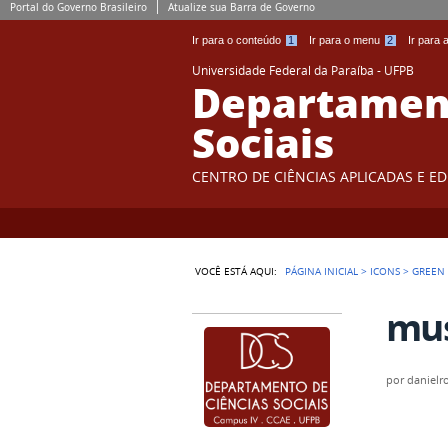
Portal do Governo Brasileiro
Atualize sua Barra de Governo
Ir para o conteúdo
1
Ir para o menu
2
Ir para
Universidade Federal da Paraíba - UFPB
Departament
Sociais
CENTRO DE CIÊNCIAS APLICADAS E E
VOCÊ ESTÁ AQUI:
PÁGINA INICIAL
>
ICONS
>
GREEN
mus
por
danielr