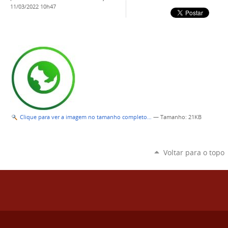
11/03/2022 10h47
Clique para ver a imagem no tamanho completo…
—
Tamanho
: 21KB
Voltar para o topo