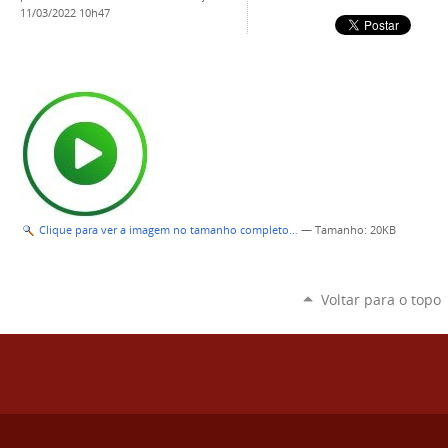
11/03/2022 10h47
Clique para ver a imagem no tamanho completo…
—
Tamanho
: 20KB
Voltar para o topo