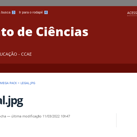
 a busca
3
Ir para o rodapé
4
ACESS
o de Ciências
DUCAÇÃO - CCAE
 MEGA PACK
>
LEGAL.JPG
l.jpg
ocha
—
última modificação
11/03/2022 10h47