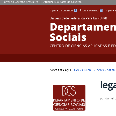
Portal do Governo Brasileiro
Atualize sua Barra de Governo
Ir para o conteúdo
1
Ir para o menu
2
Ir para
Universidade Federal da Paraíba - UFPB
Departament
Sociais
CENTRO DE CIÊNCIAS APLICADAS E E
VOCÊ ESTÁ AQUI:
PÁGINA INICIAL
>
ICONS
>
GREEN
lega
por
danielr