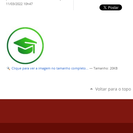
11/03/2022 10h47
Clique para ver a imagem no tamanho completo…
—
Tamanho
: 20KB
Voltar para o topo