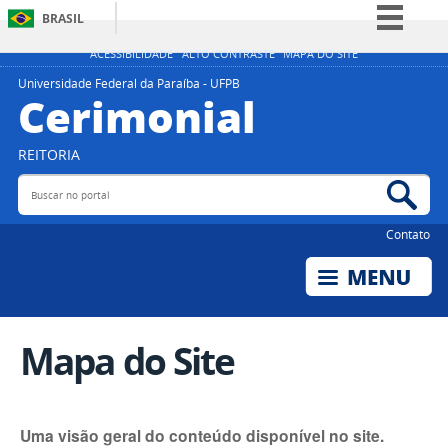
BRASIL
Simplifique!
ACESSIBILIDADE
ALTO CONTRASTE
MAPA DO SITE
Comunica BR
Universidade Federal da Paraíba - UFPB
Cerimonial
Participe
Acesso à informação
REITORIA
Legislação
Buscar no portal
Bus
Canais
Contato
Mapa do Site
Uma visão geral do conteúdo disponível no site.