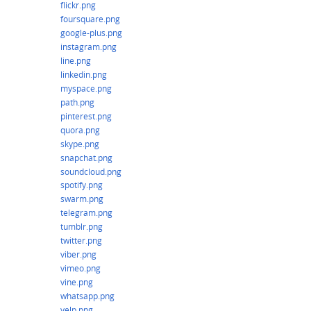
flickr.png
foursquare.png
google-plus.png
instagram.png
line.png
linkedin.png
myspace.png
path.png
pinterest.png
quora.png
skype.png
snapchat.png
soundcloud.png
spotify.png
swarm.png
telegram.png
tumblr.png
twitter.png
viber.png
vimeo.png
vine.png
whatsapp.png
yelp.png