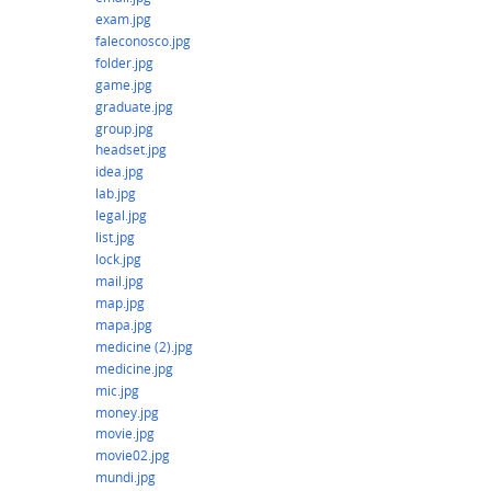
exam.jpg
faleconosco.jpg
folder.jpg
game.jpg
graduate.jpg
group.jpg
headset.jpg
idea.jpg
lab.jpg
legal.jpg
list.jpg
lock.jpg
mail.jpg
map.jpg
mapa.jpg
medicine (2).jpg
medicine.jpg
mic.jpg
money.jpg
movie.jpg
movie02.jpg
mundi.jpg