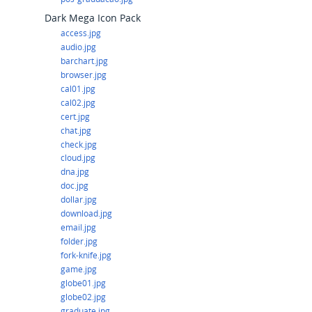
Dark Mega Icon Pack
access.jpg
audio.jpg
barchart.jpg
browser.jpg
cal01.jpg
cal02.jpg
cert.jpg
chat.jpg
check.jpg
cloud.jpg
dna.jpg
doc.jpg
dollar.jpg
download.jpg
email.jpg
folder.jpg
fork-knife.jpg
game.jpg
globe01.jpg
globe02.jpg
graduate.jpg