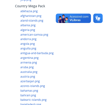
Country Mega Pack
abkhazia.png
afghanistan.png
aland-islands.png
albania.png
algeria.png
american-samoa.png
andorra.png
angola.png
anguilla.png
antigua-and-barbuda.png
argentina.png
armenia.png
aruba.png
australia.png
austria.png
azerbaijan.png
azores-islands.png
bahamas.png
bahrain.png
balearic-islands.png
bangladesh.png