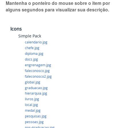
Mantenha o ponteiro do mouse sobre o item por
alguns segundos para visualizar sua descrição.
Icons
Simple Pack
calendario.jpg
chefe.jpg
diploma.jpg
docs.jpg
engrenagem.jpg
faleconosco.jpg
faleconosco2.jpg
global.jpg
graduacao.jpg
hierarquia.jpg
livros.jpg
local.jpg
medal.jpg
pesquisas.jpg
pessoas.jpg
pos-graduacao.jpg