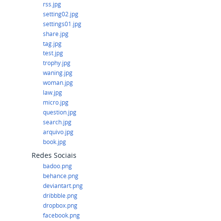
rss.jpg
setting02.jpg
settings01.jpg
share.jpg
tag.jpg
test.jpg
trophy.jpg
waning.jpg
woman.jpg
law.jpg
micro.jpg
question.jpg
search.jpg
arquivo.jpg
book.jpg
Redes Sociais
badoo.png
behance.png
deviantart.png
dribbble.png
dropbox.png
facebook.png