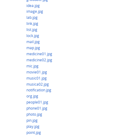
idea.jpg
image.jpg
lab.jpg
link.jpg
list.jpg
lock.jpg
mail.jpg
map.jpg
medicine01.jpg
medicine02.jpg
mic.jpg
movie01.jpg
music01.jpg
musica02.jpg
notification.jpg
org.jpg
people01.jpg
phone01.jpg
photo.jpg
pin.jpg
play.jpg
point.jpg