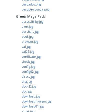
barbados.png
basque-country.png
Green Mega Pack
accessibility.jpg
alert.jpg
barchart.jpg
book.jpg
browser.jpg
cal.jpg
cal02.jpg
certificate.jpg
check.jpg
config.jpg
config02.jpg
direct.jpg
dna.jpg
doc (2).jpg
doc.jpg
download.jpg
download_nuvem.jpg
download01.jpg
email.jpg