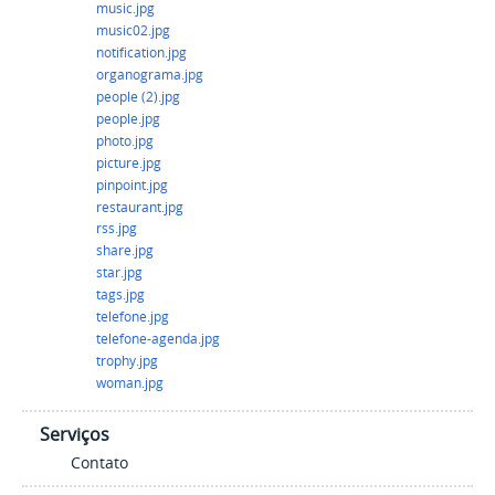
music.jpg
music02.jpg
notification.jpg
organograma.jpg
people (2).jpg
people.jpg
photo.jpg
picture.jpg
pinpoint.jpg
restaurant.jpg
rss.jpg
share.jpg
star.jpg
tags.jpg
telefone.jpg
telefone-agenda.jpg
trophy.jpg
woman.jpg
Serviços
Contato