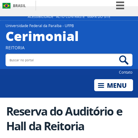
BRASIL
Simplifique!
ACESSIBILIDADE
ALTO CONTRASTE
MAPA DO SITE
Comunica BR
Universidade Federal da Paraíba - UFPB
Cerimonial
Participe
Acesso à informação
REITORIA
Legislação
Buscar no portal
Bus
Canais
Contato
Reserva do Auditório e
Hall da Reitoria