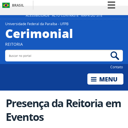
BRASIL
Simplifique!
ACESSIBILIDADE
ALTO CONTRASTE
MAPA DO SITE
Comunica BR
Universidade Federal da Paraíba - UFPB
Cerimonial
Participe
Acesso à informação
REITORIA
Legislação
Buscar no portal
Bus
Canais
Contato
Presença da Reitoria em
Eventos