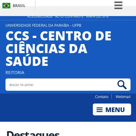
BRASIL
Simplifique!
ACESSIBILIDADE
ALTO CONTRASTE
MAPA DO SITE
Comunica BR
UNIVERSIDADE FEDERAL DA PARAÍBA - UFPB
CCS - CENTRO DE
Participe
CIÊNCIAS DA
Acesso à informação
SAÚDE
Legislação
Canais
REITORIA
Buscar no portal
Bus
Contato
Webmail
Destaques