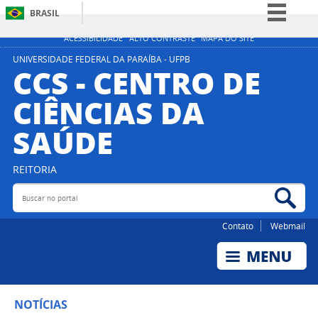
BRASIL
Simplifique!
ACESSIBILIDADE
ALTO CONTRASTE
MAPA DO SITE
Comunica BR
UNIVERSIDADE FEDERAL DA PARAÍBA - UFPB
CCS - CENTRO DE
Participe
CIÊNCIAS DA
Acesso à informação
SAÚDE
Legislação
Canais
REITORIA
Buscar no portal
Bus
Contato
Webmail
NOTÍCIAS