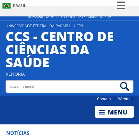
BRASIL
Simplifique!
ACESSIBILIDADE
ALTO CONTRASTE
MAPA DO SITE
Comunica BR
UNIVERSIDADE FEDERAL DA PARAÍBA - UFPB
CCS - CENTRO DE
Participe
CIÊNCIAS DA
Acesso à informação
SAÚDE
Legislação
Canais
REITORIA
Buscar no portal
Bus
Contato
Webmail
NOTÍCIAS