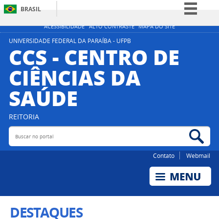
BRASIL
Simplifique!
ACESSIBILIDADE
ALTO CONTRASTE
MAPA DO SITE
Comunica BR
UNIVERSIDADE FEDERAL DA PARAÍBA - UFPB
CCS - CENTRO DE
Participe
CIÊNCIAS DA
Acesso à informação
SAÚDE
Legislação
Canais
REITORIA
Buscar no portal
Bus
Contato
Webmail
DESTAQUES