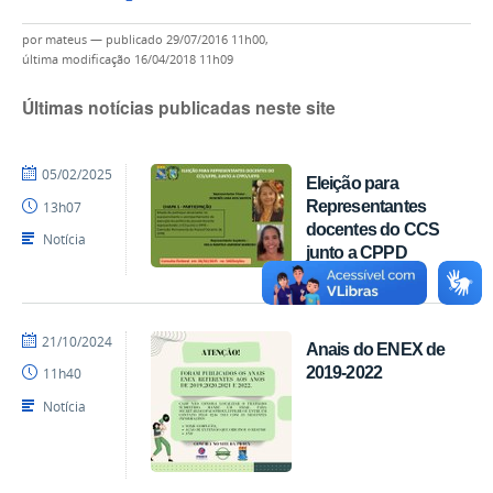
por
mateus
—
publicado
29/07/2016 11h00,
última modificação
16/04/2018 11h09
Últimas notícias publicadas neste site
por
publicado
05/02/2025
Eleição para
Marcos
Representantes
13h07
-
docentes do CCS
CCS
Notícia
junto a CPPD
por
publicado
21/10/2024
Anais do ENEX de
Marcos
2019-2022
11h40
-
CCS
Notícia