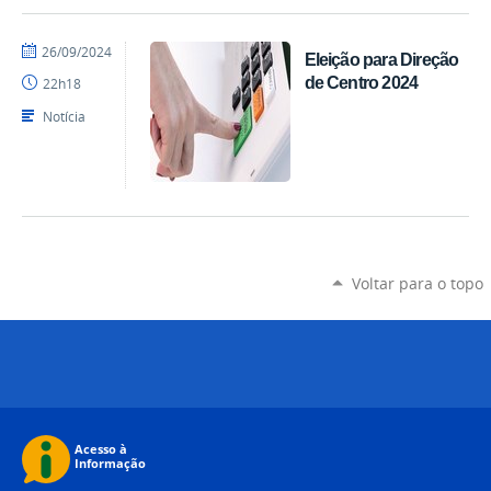
por
publicado
26/09/2024
Eleição para Direção
Diego
de Centro 2024
22h18
CCS
Notícia
Voltar para o topo