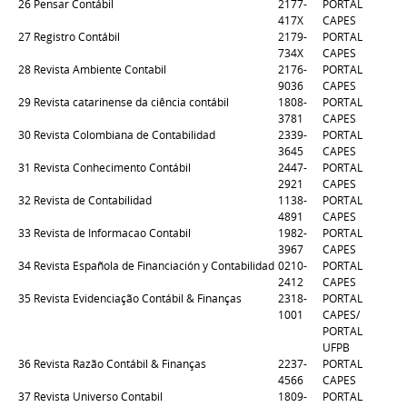
26
Pensar Contábil
2177-
PORTAL
417X
CAPES
27
Registro Contábil
2179-
PORTAL
734X
CAPES
28
Revista Ambiente Contabil
2176-
PORTAL
9036
CAPES
29
Revista catarinense da ciência contábil
1808-
PORTAL
3781
CAPES
30
Revista Colombiana de Contabilidad
2339-
PORTAL
3645
CAPES
31
Revista Conhecimento Contábil
2447-
PORTAL
2921
CAPES
32
Revista de Contabilidad
1138-
PORTAL
4891
CAPES
33
Revista de Informacao Contabil
1982-
PORTAL
3967
CAPES
34
Revista Española de Financiación y Contabilidad
0210-
PORTAL
2412
CAPES
35
Revista Evidenciação Contábil & Finanças
2318-
PORTAL
1001
CAPES/
PORTAL
UFPB
36
Revista Razão Contábil & Finanças
2237-
PORTAL
4566
CAPES
37
Revista Universo Contabil
1809-
PORTAL