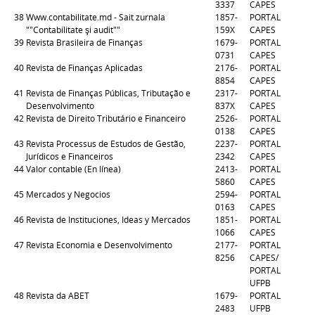
3337
CAPES
38
Www.contabilitate.md - Sait zurnala
1857-
PORTAL
""Contabilitate şi audit""
159X
CAPES
39
Revista Brasileira de Finanças
1679-
PORTAL
0731
CAPES
40
Revista de Finanças Aplicadas
2176-
PORTAL
8854
CAPES
41
Revista de Finanças Públicas, Tributação e
2317-
PORTAL
Desenvolvimento
837X
CAPES
42
Revista de Direito Tributário e Financeiro
2526-
PORTAL
0138
CAPES
43
Revista Processus de Estudos de Gestão,
2237-
PORTAL
Jurídicos e Financeiros
2342
CAPES
44
Valor contable (En línea)
2413-
PORTAL
5860
CAPES
45
Mercados y Negocios
2594-
PORTAL
0163
CAPES
46
Revista de Instituciones, Ideas y Mercados
1851-
PORTAL
1066
CAPES
47
Revista Economia e Desenvolvimento
2177-
PORTAL
8256
CAPES/
PORTAL
UFPB
48
Revista da ABET
1679-
PORTAL
2483
UFPB