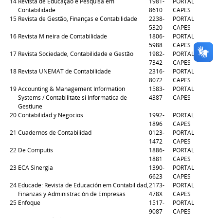
14
Revista de Educação e Pesquisa em
1981-
PORTAL
Contabilidade
8610
CAPES
15
Revista de Gestão, Finanças e Contabilidade
2238-
PORTAL
5320
CAPES
16
Revista Mineira de Contabilidade
1806-
PORTAL
5988
CAPES
17
Revista Sociedade, Contabilidade e Gestão
1982-
PORTAL
7342
CAPES
18
Revista UNEMAT de Contabilidade
2316-
PORTAL
8072
CAPES
19
Accounting & Management Information
1583-
PORTAL
Systems / Contabilitate si Informatica de
4387
CAPES
Gestiune
20
Contabilidad y Negocios
1992-
PORTAL
1896
CAPES
21
Cuadernos de Contabilidad
0123-
PORTAL
1472
CAPES
22
De Computis
1886-
PORTAL
1881
CAPES
23
ECA Sinergia
1390-
PORTAL
6623
CAPES
24
Educade: Revista de Educación em Contabilidad,
2173-
PORTAL
Finanzas y Administración de Empresas
478X
CAPES
25
Enfoque
1517-
PORTAL
9087
CAPES