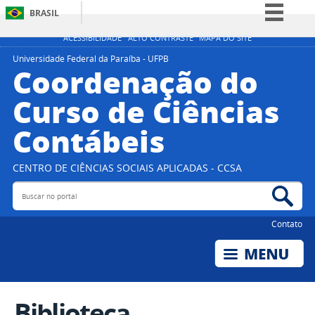
BRASIL
Simplifique!
ACESSIBILIDADE
ALTO CONTRASTE
MAPA DO SITE
Comunica BR
Universidade Federal da Paraíba - UFPB
Coordenação do
Participe
Curso de Ciências
Acesso à informação
Contábeis
Legislação
Canais
CENTRO DE CIÊNCIAS SOCIAIS APLICADAS - CCSA
Buscar no portal
Bus
Contato
Biblioteca