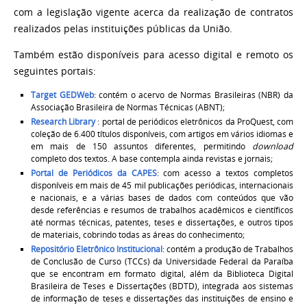
com a legislação
vigente acerca da realização de contratos
realizados pelas instituições públicas da União.
Também estão disponíveis para acesso digital e remoto os
seguintes portais:
Target GEDWeb
:
contém o acervo de Normas Brasileiras (NBR) da
Associação Brasileira de Normas Técnicas (ABNT);
Research Library
:
portal de periódicos eletrônicos da ProQuest, com
coleção de 6.400 títulos disponíveis, com artigos em vários idiomas e
em mais de 150 assuntos diferentes, permitindo
download
completo dos textos. A base contempla ainda revistas e jornais;
Portal de Periódicos da CAPES
:
com acesso a textos completos
disponíveis em mais de 45 mil publicações periódicas, internacionais
e nacionais, e a várias bases de dados com conteúdos que vão
desde referências e resumos de trabalhos acadêmicos e científicos
até normas técnicas, patentes, teses e dissertações, e outros tipos
de
materiais, cobrindo todas as áreas do conhecimento;
Repositório Eletrônico Institucional
:
contém a produção de Trabalhos
de Conclusão de Curso (TCCs) da Universidade Federal da Paraíba
que se encontram em formato digital, além da Biblioteca Digital
Brasileira de Teses e Dissertações (BDTD), integrada
aos sistemas
de informação de teses e dissertações das instituições de ensino e