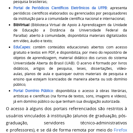
pesquisa brasileiras;
Portal de Periódicos Científicos Eletrônicos da UFPB
:
apresenta
periódicos científicos elaborados ou gerenciados por pesquisadores
da instituição para a comunidade científica nacional e internacional;
BibVirtual
(Biblioteca Virtual de Apoio à Aprendizagem da Unidade
de Educação a Distância da Universidade Federal da
Paraíba):
aberto à comunidade, disponibiliza materiais digitalizados
em vídeo, áudio e texto;
EduCapes
:
contém conteúdos educacionais abertos com acesso
gratuito e textos em PDF, e disponibiliza, por meio do repositório de
objetos de aprendizagem, material didático dos cursos do sistema
Universidade Aberta do Brasil
(UAB). O acervo é formado por livros
didáticos, artigos de pesquisa, teses, dissertações, vídeo-
aulas, planos de aula e quaisquer outros materiais de pesquisa e
ensino que estejam licenciados de maneira aberta ou sob domínio
público;
Portal Domínio Público
:
disponibiliza o acesso à obras literárias,
artísticas e científicas (na forma de textos, sons, imagens e vídeos),
já em domínio público ou que tenham sua divulgação autorizada.
O acesso à alguns dos portais referenciados são restritos à
usuários vinculados à instituição (alunos de graduação, pós-
graduação, servidores técnico-administrativos
e professores), e se dá de forma remota por meio do
Firefox