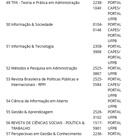
49
TPA - Teoria e Prática em Administração
2238-
PORTAL
104X
CAPES/
PORTAL
UFPB
50
Informação & Sociedade
0104-
PORTAL
0146
CAPES/
PORTAL
UFPB
51
Informação & Tecnologia
2358-
PORTAL
3908
CAPES/
PORTAL
UFPB
52
Métodos e Pesquisa em Administração
2525-
PORTAL
3867
UFPB
53
Revista Brasileira de Políticas Públicas e
2525-
PORTAL
Internacionais - RPPI
5584
CAPES/
PORTAL
UFPB
54
Ciência da Informação em Aberto
PORTAL
UFPB
55
Gestão & Aprendizagem
2526-
PORTAL
3102
UFPB
56
REVISTA DE CIÊNCIAS SOCIAIS - POLÍTICA &
1517-
PORTAL
TRABALHO
5901
UFPB
57
Perspectivas em Gestão & Conhecimento
2236-
PORTAL