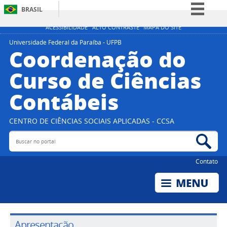
BRASIL
Simplifique!
ACESSIBILIDADE
ALTO CONTRASTE
MAPA DO SITE
Comunica BR
Universidade Federal da Paraíba - UFPB
Coordenação do
Participe
Curso de Ciências
Acesso à informação
Contábeis
Legislação
Canais
CENTRO DE CIÊNCIAS SOCIAIS APLICADAS - CCSA
Buscar no portal
Bus
Contato
Apresentação