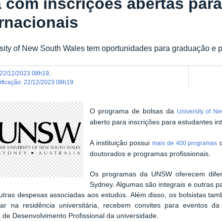
á com inscrições abertas par
ernacionais
sity of New South Wales tem oportunidades para graduação e
22/12/2023 08h19
,
dificação
:
22/12/2023 08h19
O programa de bolsas da
University of 
aberto para inscrições para estudantes in
A instituição possui
d
mais de 400 programas
doutorados e programas profissionais.
Os programas da UNSW oferecem difere
Sydney. Algumas são integrais e outras 
outras despesas associadas aos estudos.
Além disso, os bolsistas tam
ar na residência universitária, recebem convites para eventos d
de Desenvolvimento Profissional da universidade.