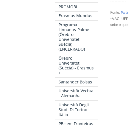
-----------
PROMOBI
Fonte:
Parti
Erasmus Mundus
*A ACI-UFP
Programa
setor e qu
Linnaeus-Palme
(Örebro
Universitet -
Suécia)
(ENCERRADO)
Örebro
Universitet
(Suécia) - Erasmus
+
Santander Bolsas
Universität Vechta
- Alemanha
Università Degli
Studi Di Torino -
Itália
PB sem Fronteiras