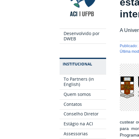
est
int
A Univer
Desenvolvido por
DWEB
publicado
:
última mo
INSTITUCIONAL
To Partners (in
English)
Quem somos
Contatos
Conselho Diretor
custear 
Estágio na ACI
para mor
Assessorias
Programa 