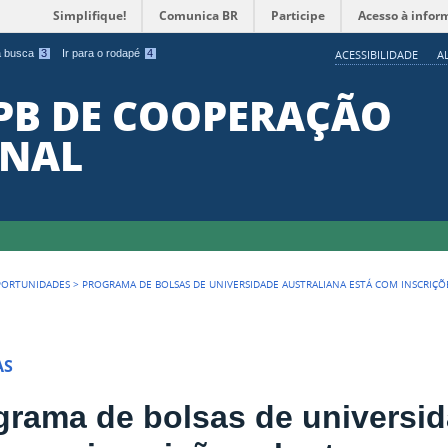
Simplifique!
Comunica BR
Participe
Acesso à infor
 a busca
3
Ir para o rodapé
4
ACESSIBILIDADE
A
PB DE COOPERAÇÃO
ONAL
PORTUNIDADES
>
PROGRAMA DE BOLSAS DE UNIVERSIDADE AUSTRALIANA ESTÁ COM INSCRIÇÕ
AS
grama de bolsas de universid