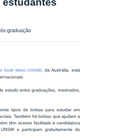
a estudantes
 pós-graduação
, da Austrália,
está
New South Wales (UNSW)
ternacionais.
e estudo entre graduações, mestrados,
nte tipos de bolsas para estudar em
parciais. Também há bolsas que ajudam a
bém têm acesso facilitado à candidatura
a UNSW e participam gratuitamente do