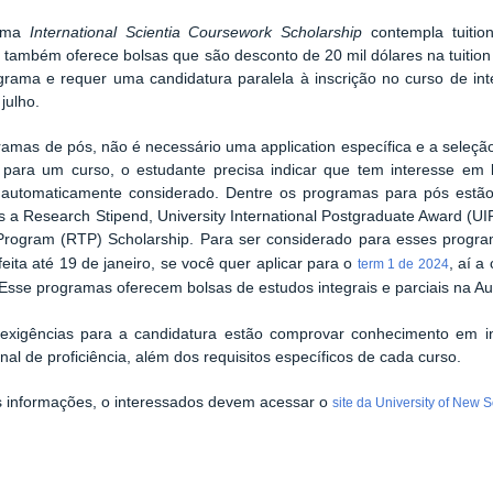
rama
International Scientia Coursework Scholarship
contempla tuitio
também oferece bolsas que são desconto de 20 mil dólares na tuition 
rama e requer uma candidatura paralela à inscrição no curso de inte
julho.
amas de pós, não é necessário uma application específica e a seleç
r para um curso, o estudante precisa indicar que tem interesse em
 automaticamente considerado. Dentre os programas para pós estão
s a Research Stipend, University International Postgraduate Award (U
 Program (RTP) Scholarship. Para ser considerado para esses progr
feita até 19 de janeiro, se você quer aplicar para o
, aí a
term 1 de 2024
Esse programas oferecem bolsas de estudos integrais e parciais na Aus
exigências para a candidatura
estão
comprovar conhecimento em i
onal de proficiência, além dos requisitos específicos de cada curso.
s informações, o interessados devem acessar o
site da
University of New 