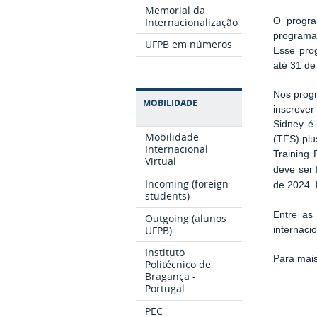
Memorial da
Internacionalização
O prog
programa 
UFPB em números
Esse prog
até 31 de 
Nos progr
MOBILIDADE
inscreve
Sidney é
Mobilidade
(TFS) plu
Internacional
Training
Virtual
deve ser 
Incoming (foreign
de 2024. 
students)
Entre as
Outgoing (alunos
UFPB)
internaci
Instituto
Para mai
Politécnico de
Bragança -
Portugal
PEC