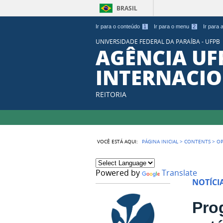
BRASIL
Ir para o conteúdo
1
Ir para o menu
2
Ir para
UNIVERSIDADE FEDERAL DA PARAÍBA - UFPB
AGÊNCIA UF
INTERNACI
REITORIA
VOCÊ ESTÁ AQUI:
PÁGINA INICIAL
>
CONTENTS
>
O
Powered by
Translate
NOTÍCI
Pro