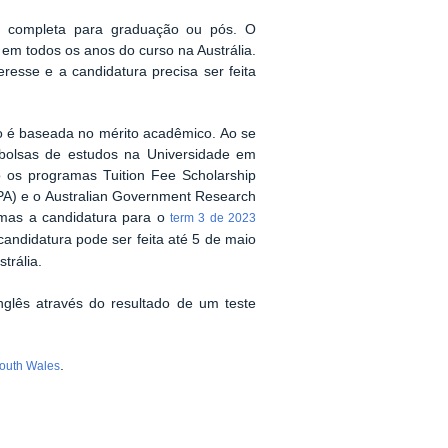
n completa para graduação ou pós. O
em todos os anos do curso na Austrália.
resse e a candidatura precisa ser feita
ão é baseada no mérito acadêmico. Ao se
 bolsas de estudos na Universidade em
 os programas Tuition Fee Scholarship
IPA) e o Australian Government Research
amas a candidatura para o
term 3 de 2023
 candidatura pode ser feita até 5 de maio
trália.
nglês através do resultado de um
teste
.
South Wales