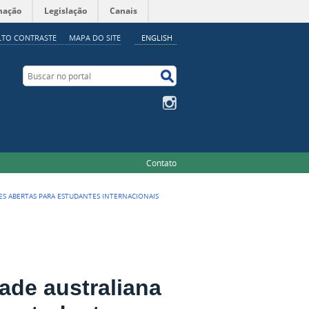
mação
Legislação
Canais
LTO CONTRASTE
MAPA DO SITE
ENGLISH
Buscar no portal
Buscar no portal
Instagram
Contato
ES ABERTAS PARA ESTUDANTES INTERNACIONAIS
ade australiana