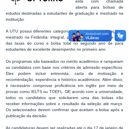
está com chamada
aberta para bolsas de
estudos destinadas a estudantes de graduação e mestrado na
instituição.
A UTU possui diferentes categorias de bolsas de graduação e
mestrado na Finlândia: integral, p
arcial com cobertura de 50%
das taxas do curso e b
olsa total no segundo ano de para
estudantes de excelente desempenho no primeiro ano.
Os programas são baseados no mérito acadêmico e ranqueiam
os candidatos com base nos critérios de admissão específicos.
Eles podem incluir entrevista, carta de motivação e
recomendação, experiência e histórico acadêmicos.
Além disso,
é necessário comprovar proficiência em inglês por meio de
provas como IELTS ou TOEFL. DE acordo com a universidade,
t
odos os candidatos que solicitarem uma das bolsas irão
receber informações sobre o resultado da seleção até março.
Os selecionados devem confirmar que aceitam a bolsa após a
publicação da decisão.
As candidaturas devem ser realizadas até o dia 17 de janeiro de