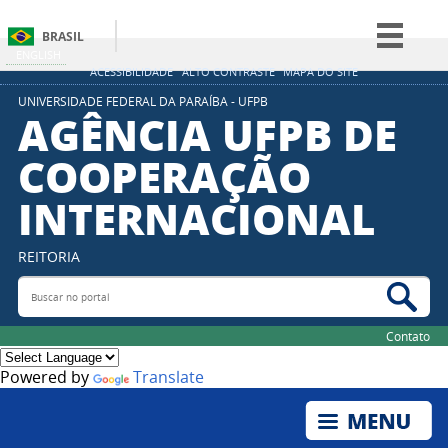
BRASIL
ENGLISH
Simplifique!
ACESSIBILIDADE
ALTO CONTRASTE
MAPA DO SITE
Comunica BR
UNIVERSIDADE FEDERAL DA PARAÍBA - UFPB
AGÊNCIA UFPB DE
Participe
COOPERAÇÃO
Acesso à informação
INTERNACIONAL
Legislação
Canais
REITORIA
Buscar no portal
Bus
Contato
Powered by
Translate