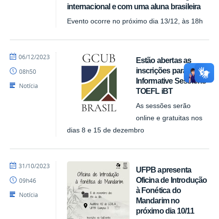
internacional e com uma aluna brasileira
Evento ocorre no próximo dia 13/12, às 18h
por
publicado
06/12/2023
Estão abertas as
ACI
inscrições para as
08h50
Informative Sessions
Notícia
TOEFL iBT
As sessões serão
online e gratuitas nos
dias 8 e 15 de dezembro
por
publicado
31/10/2023
UFPB apresenta
larissags
Oficina de Introdução
09h46
à Fonética do
Notícia
Mandarim no
próximo dia 10/11