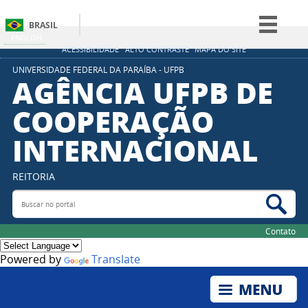
BRASIL
ENGLISH
Simplifique!
ACESSIBILIDADE
ALTO CONTRASTE
MAPA DO SITE
Comunica BR
UNIVERSIDADE FEDERAL DA PARAÍBA - UFPB
AGÊNCIA UFPB DE
Participe
COOPERAÇÃO
Acesso à informação
INTERNACIONAL
Legislação
Canais
REITORIA
Buscar no portal
Bus
Contato
Powered by
Translate