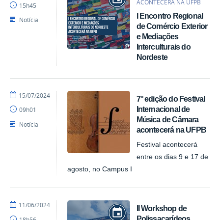
ACONTECERÁ NA UFPB
15h45
I Encontro Regional
Notícia
de Comércio Exterior
e Mediações
Interculturais do
Nordeste
por
publicado
15/07/2024
7° edição do Festival
ACI
Internacional de
09h01
Música de Câmara
Notícia
acontecerá na UFPB
Festival acontecerá
entre os dias 9 e 17 de
agosto, no Campus I
por
publicado
11/06/2024
II Workshop de
ACI
Polissacarídeos
18h56