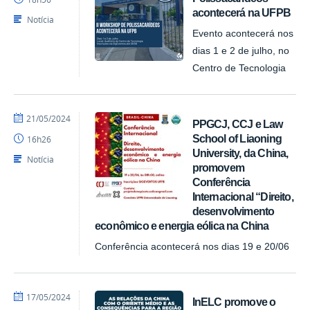
acontecerá na UFPB
Notícia
Evento acontecerá nos
dias 1 e 2 de julho, no
Centro de Tecnologia
por
publicado
21/05/2024
PPGCJ, CCJ e Law
ACI
School of Liaoning
16h26
University, da China,
Notícia
promovem
Conferência
Internacional “Direito,
desenvolvimento
econômico e energia eólica na China
Conferência acontecerá nos dias 19 e 20/06
por
publicado
17/05/2024
InELC promove o
ACI