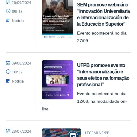
por
publicado
26/09/2024
SEM promove webinário
ACI
“Innovación Universitaria
09h18
e Internacionalización de
Notícia
la Educación Superior”
Evento acontecerá no dia
27/09
por
publicado
09/08/2024
UFPB promove evento
ACI
“Internacionalização e
10h32
seus efeitos na formação
Notícia
profissional”
Evento acontecerá no dia
12/08, na modalidade on-
line
por
publicado
23/07/2024
I ECEMI NE/PB
ACI