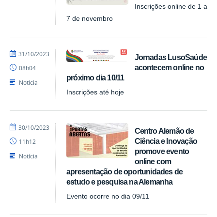
Inscrições online de 1 a
7 de novembro
por
publicado
31/10/2023
Jornadas LusoSaúde
larissags
acontecem online no
08h04
próximo dia 10/11
Notícia
Inscrições até hoje
por
publicado
30/10/2023
Centro Alemão de
larissags
Ciência e Inovação
11h12
promove evento
Notícia
online com
apresentação de oportunidades de
estudo e pesquisa na Alemanha
Evento ocorre no dia 09/11