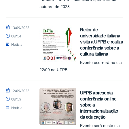
outubro de 2023.
por
publicado
13/09/2023
Reitor de
larissags
universidade italiana
08h54
visita a UFPB e realiza
Notícia
conferência sobre a
cultura italiana
Evento ocorrerá no dia
22/09 na UFPB
por
publicado
12/09/2023
UFPB apresenta
larissags
conferência online
08h59
sobre a
Notícia
internacionalização
da educação
Evento será neste dia