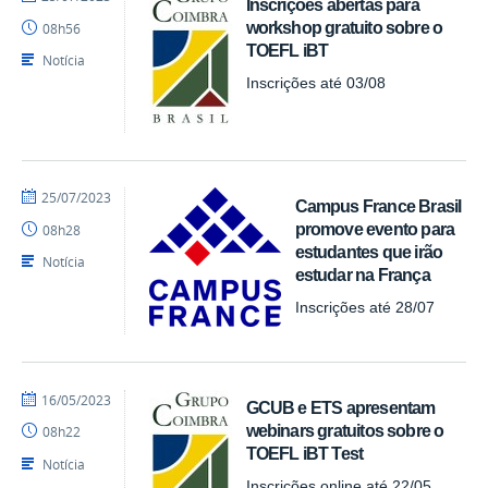
Inscrições abertas para
larissags
workshop gratuito sobre o
08h56
TOEFL iBT
Notícia
Inscrições até 03/08
por
publicado
25/07/2023
Campus France Brasil
larissags
promove evento para
08h28
estudantes que irão
Notícia
estudar na França
Inscrições até 28/07
por
publicado
16/05/2023
GCUB e ETS apresentam
larissags
webinars gratuitos sobre o
08h22
TOEFL iBT Test
Notícia
Inscrições online até 22/05