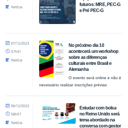
futuros: MRE, PEC-G
Notícia
e Pré PEC-G
por
publicado
07/12/2023
No próximo dia 10
ACI
acontecerá um workshop
07h31
sobre as diferenças
Notícia
culturais entre Brasil e
Alemanha
O evento será online e não é
necessário realizar inscrições prévias
por
publicado
06/12/2023
Estudar com bolsa
ACI
no Reino Unido será
08h57
tema abordado na
Notícia
conversa com gestor