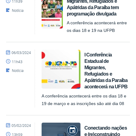
Migrantes, Refugiados e
11h39
Apátridas da Paraíba tem
Notícia
programação divulgada
A conferência acontecerá entre
os dias 18 e 19 na UFPB
por
publicado
06/03/2024
I Conferência
ACI
Estadual de
11h43
Migrantes,
Notícia
Refugiados e
Apátridas da Paraíba
acontecerá na UFPB
A conferência acontecerá entre os dias 18 e
19 de março e as inscrições são até dia 08
por
publicado
05/02/2024
Conectando nações
ACI
e (re)construindo
13h59