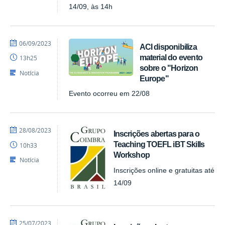
14/09, às 14h
por
publicado
06/09/2023
ACI disponibiliza
larissags
material do evento
13h25
sobre o "Horizon
Notícia
Europe"
Evento ocorreu em 22/08
por
publicado
28/08/2023
Inscrições abertas para o
larissags
Teaching TOEFL iBT Skills
10h33
Workshop
Notícia
Inscrições online e gratuitas até
14/09
por
publicado
25/07/2023