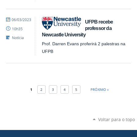
por
publicado
06/03/2023
UFPB recebe
larissags
professor da
10h35
Newcastle University
Notícia
Prof. Darren Evans proferirá 2 palestras na
UFPB
1
2
3
4
5
PRÓXIMO »
Voltar para o topo