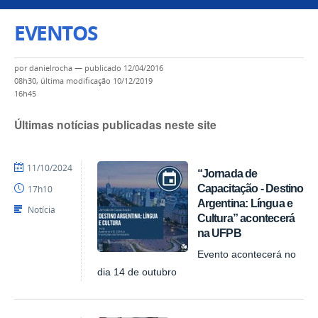
EVENTOS
por
danielrocha
—
publicado
12/04/2016
08h30,
última modificação
10/12/2019
16h45
Últimas notícias publicadas neste site
por
publicado
11/10/2024
“Jornada de
ACI
Capacitação - Destino
17h10
Argentina: Língua e
Notícia
Cultura” acontecerá
na UFPB
Evento acontecerá no
dia 14 de outubro