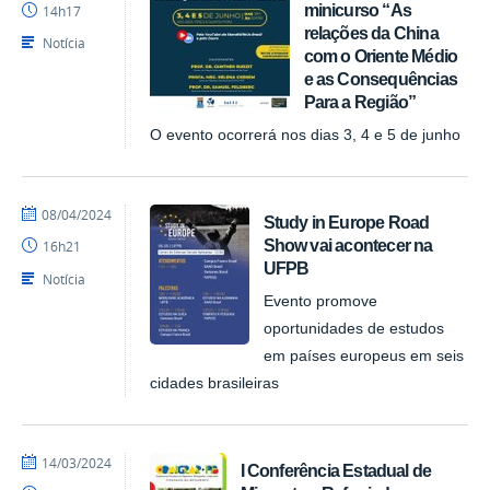
minicurso “As
14h17
relações da China
Notícia
com o Oriente Médio
e as Consequências
Para a Região”
O evento ocorrerá nos dias 3, 4 e 5 de junho
por
publicado
08/04/2024
Study in Europe Road
ACI
Show vai acontecer na
16h21
UFPB
Notícia
Evento promove
oportunidades de estudos
em países europeus em seis
cidades brasileiras
por
publicado
14/03/2024
I Conferência Estadual de
ACI