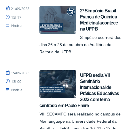
por
publicado
21/09/2023
2º Simpósio Brasil
ACI
França de Química
15h17
Medicinal acontece
Notícia
na UFPB
Simpósio ocorrerá dos
dias 26 a 28 de outubro no Auditório da
Reitoria da UFPB
por
publicado
15/09/2023
UFPB sedia VIII
ACI
Seminário
13h00
Internacional de
Notícia
Práticas Educativas
2023 com tema
centrado em Paulo Freire
VIII SECAMPO será realizado no campus de
Mamanguape na Universidade Federal da
Paraíba – UFPB – nos dias 10, 11 e 12 de