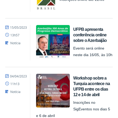
por
publicado
15/05/2023
UFPB apresenta
larissags
conferência online
13h57
sobre o Azerbaijão
Notícia
Evento será online
neste dia 16/05, às 10h
por
publicado
04/04/2023
Workshop sobre a
larissags
Turquia acontece na
11h13
UFPB entre os dias
Notícia
12 e 14 de abril
Inscrições no
SigEventos nos dias 5
e 6 de abril