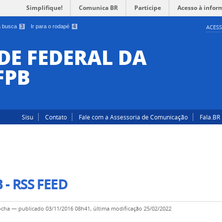
Simplifique!
Comunica BR
Participe
Acesso à infor
 a busca
3
Ir para o rodapé
4
ACESS
DE FEDERAL DA
FPB
Sisu
Contato
Fale com a Assessoria de Comunicação
Fala.BR
 - RSS FEED
ocha
—
publicado
03/11/2016 08h41,
última modificação
25/02/2022