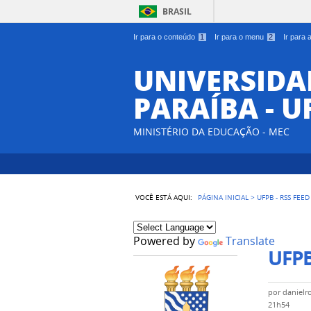
BRASIL
Ir para o conteúdo
1
Ir para o menu
2
Ir para
UNIVERSIDA
PARAÍBA - U
MINISTÉRIO DA EDUCAÇÃO - MEC
VOCÊ ESTÁ AQUI:
PÁGINA INICIAL
>
UFPB - RSS FEED
Powered by
Translate
UFPB
por
danielr
21h54