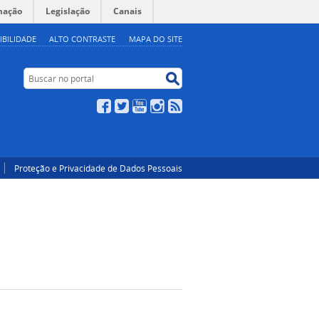
mação
Legislação
Canais
IBILIDADE
ALTO CONTRASTE
MAPA DO SITE
Buscar no portal
Buscar no portal
Facebook
Twitter
YouTube
Instagram
RSS
Proteção e Privacidade de Dados Pessoais