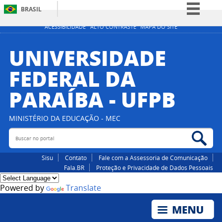
BRASIL
Simplifique!
ACESSIBILIDADE
ALTO CONTRASTE
MAPA DO SITE
Comunica BR
UNIVERSIDADE
Participe
FEDERAL DA
Acesso à informação
PARAÍBA - UFPB
Legislação
Canais
MINISTÉRIO DA EDUCAÇÃO - MEC
Buscar no portal
Bus
Sisu
Contato
Fale com a Assessoria de Comunicação
Fala.BR
Proteção e Privacidade de Dados Pessoais
Powered by
Translate