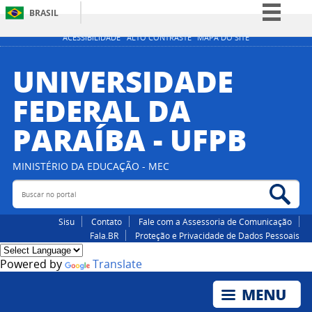
BRASIL
Simplifique!
ACESSIBILIDADE
ALTO CONTRASTE
MAPA DO SITE
Comunica BR
UNIVERSIDADE
Participe
FEDERAL DA
Acesso à informação
PARAÍBA - UFPB
Legislação
Canais
MINISTÉRIO DA EDUCAÇÃO - MEC
Buscar no portal
Bus
Sisu
Contato
Fale com a Assessoria de Comunicação
Fala.BR
Proteção e Privacidade de Dados Pessoais
Powered by
Translate