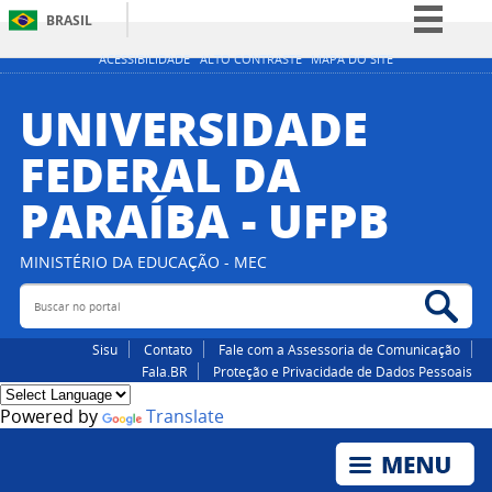
BRASIL
Simplifique!
ACESSIBILIDADE
ALTO CONTRASTE
MAPA DO SITE
Comunica BR
UNIVERSIDADE
Participe
FEDERAL DA
Acesso à informação
PARAÍBA - UFPB
Legislação
Canais
MINISTÉRIO DA EDUCAÇÃO - MEC
Buscar no portal
Bus
Sisu
Contato
Fale com a Assessoria de Comunicação
Fala.BR
Proteção e Privacidade de Dados Pessoais
Powered by
Translate