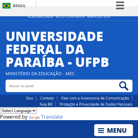
BRASIL
Simplifique!
ACESSIBILIDADE
ALTO CONTRASTE
MAPA DO SITE
Comunica BR
UNIVERSIDADE
Participe
FEDERAL DA
Acesso à informação
PARAÍBA - UFPB
Legislação
Canais
MINISTÉRIO DA EDUCAÇÃO - MEC
Buscar no portal
Bus
Sisu
Contato
Fale com a Assessoria de Comunicação
Fala.BR
Proteção e Privacidade de Dados Pessoais
Powered by
Translate