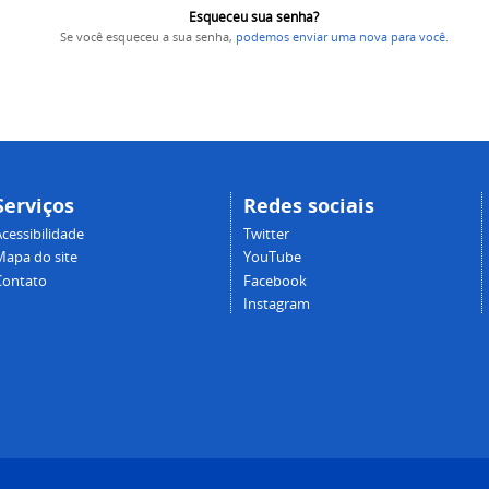
Esqueceu sua senha?
Se você esqueceu a sua senha,
podemos enviar uma nova para você
.
Serviços
Redes sociais
cessibilidade
Twitter
Mapa do site
YouTube
Contato
Facebook
Instagram