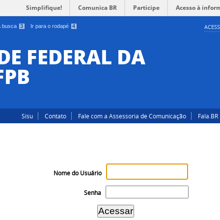
Simplifique!
Comunica BR
Participe
Acesso à infor
 a busca
3
Ir para o rodapé
4
ACESS
DE FEDERAL DA
FPB
Sisu
Contato
Fale com a Assessoria de Comunicação
Fala.BR
Nome do Usuário
Senha