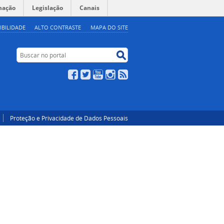
mação
Legislação
Canais
IBILIDADE
ALTO CONTRASTE
MAPA DO SITE
Buscar no portal
Buscar no portal
Facebook
Twitter
YouTube
Instagram
RSS
Proteção e Privacidade de Dados Pessoais