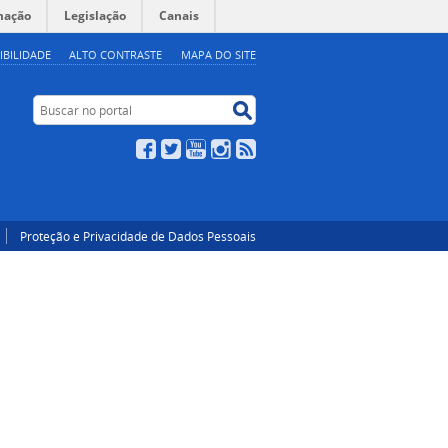
mação
Legislação
Canais
IBILIDADE
ALTO CONTRASTE
MAPA DO SITE
Buscar no portal
Buscar no portal
Facebook
Twitter
YouTube
Instagram
RSS
Proteção e Privacidade de Dados Pessoais