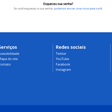
Esqueceu sua senha?
Se você esqueceu a sua senha,
podemos enviar uma nova para você
.
Serviços
Redes sociais
cessibilidade
Twitter
Mapa do site
YouTube
Contato
Facebook
Instagram