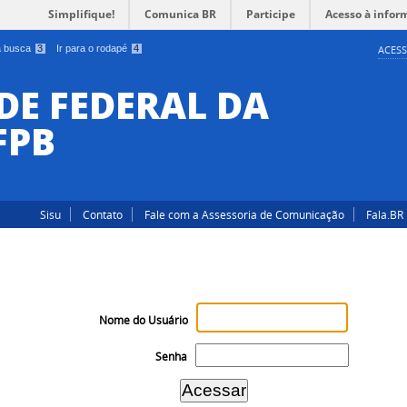
Simplifique!
Comunica BR
Participe
Acesso à infor
 a busca
3
Ir para o rodapé
4
ACESS
DE FEDERAL DA
FPB
Sisu
Contato
Fale com a Assessoria de Comunicação
Fala.BR
Nome do Usuário
Senha