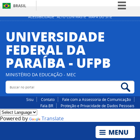
BRASIL
Simplifique!
ACESSIBILIDADE
ALTO CONTRASTE
MAPA DO SITE
Comunica BR
UNIVERSIDADE
Participe
FEDERAL DA
Acesso à informação
PARAÍBA - UFPB
Legislação
Canais
MINISTÉRIO DA EDUCAÇÃO - MEC
Buscar no portal
Bus
Sisu
Contato
Fale com a Assessoria de Comunicação
Fala.BR
Proteção e Privacidade de Dados Pessoais
Powered by
Translate