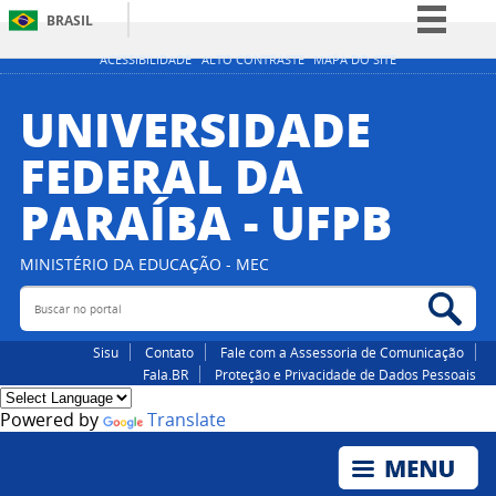
BRASIL
Simplifique!
ACESSIBILIDADE
ALTO CONTRASTE
MAPA DO SITE
Comunica BR
UNIVERSIDADE
Participe
FEDERAL DA
Acesso à informação
PARAÍBA - UFPB
Legislação
Canais
MINISTÉRIO DA EDUCAÇÃO - MEC
Buscar no portal
Bus
Sisu
Contato
Fale com a Assessoria de Comunicação
Fala.BR
Proteção e Privacidade de Dados Pessoais
Powered by
Translate