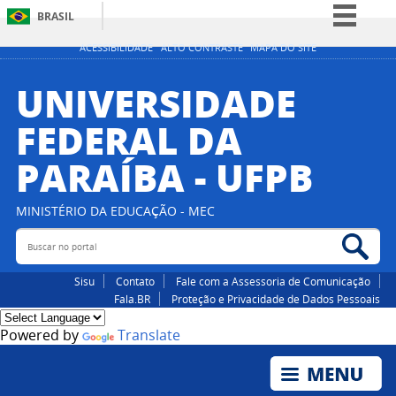
BRASIL
Simplifique!
ACESSIBILIDADE
ALTO CONTRASTE
MAPA DO SITE
Comunica BR
UNIVERSIDADE
Participe
FEDERAL DA
Acesso à informação
PARAÍBA - UFPB
Legislação
Canais
MINISTÉRIO DA EDUCAÇÃO - MEC
Buscar no portal
Bus
Sisu
Contato
Fale com a Assessoria de Comunicação
Fala.BR
Proteção e Privacidade de Dados Pessoais
Powered by
Translate