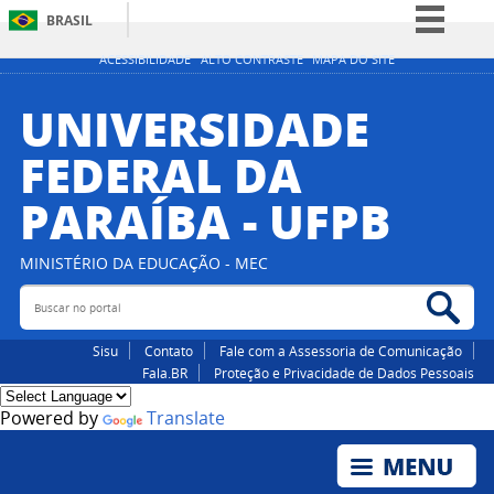
BRASIL
Simplifique!
ACESSIBILIDADE
ALTO CONTRASTE
MAPA DO SITE
Comunica BR
UNIVERSIDADE
Participe
FEDERAL DA
Acesso à informação
PARAÍBA - UFPB
Legislação
Canais
MINISTÉRIO DA EDUCAÇÃO - MEC
Buscar no portal
Bus
Sisu
Contato
Fale com a Assessoria de Comunicação
Fala.BR
Proteção e Privacidade de Dados Pessoais
Powered by
Translate