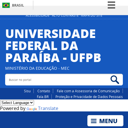
BRASIL
Simplifique!
ACESSIBILIDADE
ALTO CONTRASTE
MAPA DO SITE
Comunica BR
UNIVERSIDADE
Participe
FEDERAL DA
Acesso à informação
PARAÍBA - UFPB
Legislação
Canais
MINISTÉRIO DA EDUCAÇÃO - MEC
Buscar no portal
Bus
Sisu
Contato
Fale com a Assessoria de Comunicação
Fala.BR
Proteção e Privacidade de Dados Pessoais
Powered by
Translate