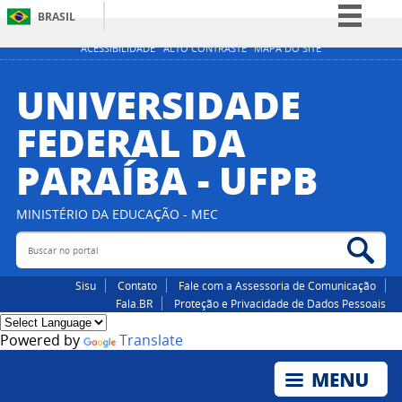
BRASIL
Simplifique!
ACESSIBILIDADE
ALTO CONTRASTE
MAPA DO SITE
Comunica BR
UNIVERSIDADE
Participe
FEDERAL DA
Acesso à informação
PARAÍBA - UFPB
Legislação
Canais
MINISTÉRIO DA EDUCAÇÃO - MEC
Buscar no portal
Bus
Sisu
Contato
Fale com a Assessoria de Comunicação
Fala.BR
Proteção e Privacidade de Dados Pessoais
Powered by
Translate