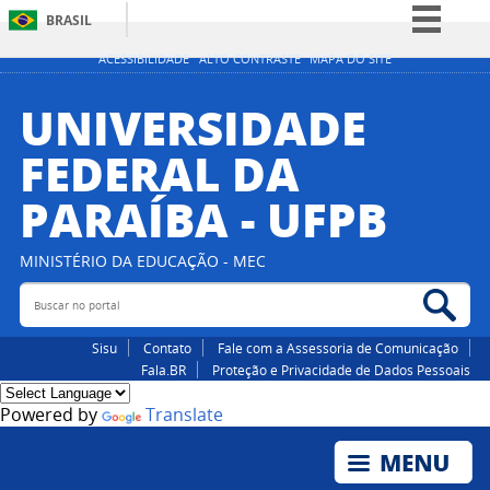
BRASIL
Simplifique!
ACESSIBILIDADE
ALTO CONTRASTE
MAPA DO SITE
Comunica BR
UNIVERSIDADE
Participe
FEDERAL DA
Acesso à informação
PARAÍBA - UFPB
Legislação
Canais
MINISTÉRIO DA EDUCAÇÃO - MEC
Buscar no portal
Bus
Sisu
Contato
Fale com a Assessoria de Comunicação
Fala.BR
Proteção e Privacidade de Dados Pessoais
Powered by
Translate