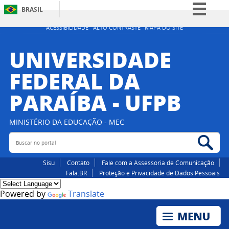
BRASIL
Simplifique!
ACESSIBILIDADE
ALTO CONTRASTE
MAPA DO SITE
Comunica BR
UNIVERSIDADE
Participe
FEDERAL DA
Acesso à informação
PARAÍBA - UFPB
Legislação
Canais
MINISTÉRIO DA EDUCAÇÃO - MEC
Buscar no portal
Bus
Sisu
Contato
Fale com a Assessoria de Comunicação
Fala.BR
Proteção e Privacidade de Dados Pessoais
Powered by
Translate