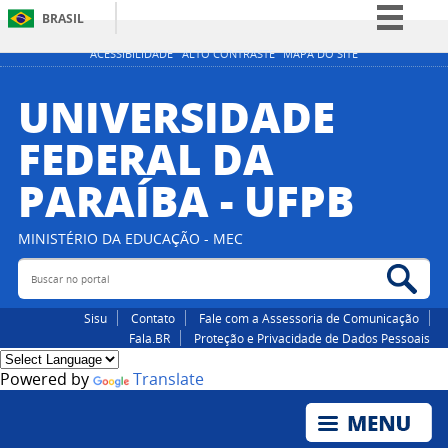
BRASIL
Simplifique!
ACESSIBILIDADE
ALTO CONTRASTE
MAPA DO SITE
Comunica BR
UNIVERSIDADE
Participe
FEDERAL DA
Acesso à informação
PARAÍBA - UFPB
Legislação
Canais
MINISTÉRIO DA EDUCAÇÃO - MEC
Buscar no portal
Bus
Sisu
Contato
Fale com a Assessoria de Comunicação
Fala.BR
Proteção e Privacidade de Dados Pessoais
Powered by
Translate