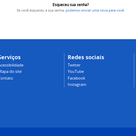
Esqueceu sua senha?
Se você esqueceu a sua senha,
podemos enviar uma nova para você
.
Serviços
Redes sociais
cessibilidade
Twitter
Mapa do site
YouTube
Contato
Facebook
Instagram