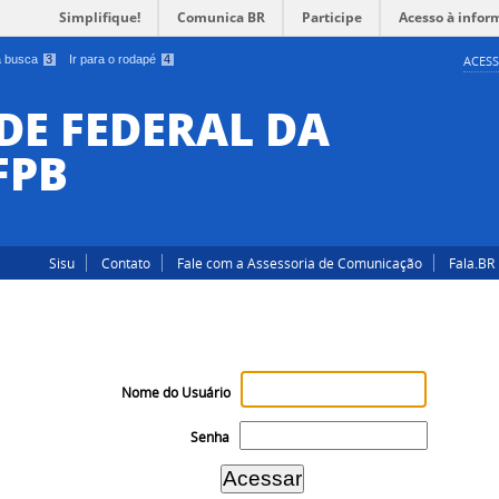
Simplifique!
Comunica BR
Participe
Acesso à infor
 a busca
3
Ir para o rodapé
4
ACESS
DE FEDERAL DA
FPB
Sisu
Contato
Fale com a Assessoria de Comunicação
Fala.BR
Nome do Usuário
Senha