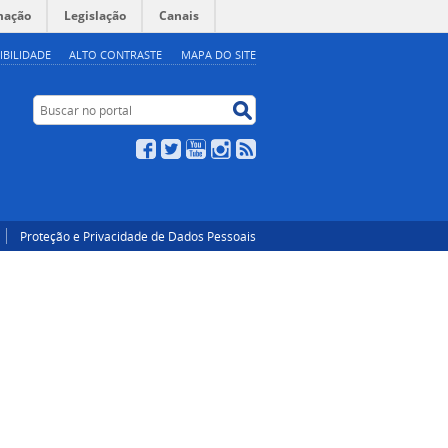
mação
Legislação
Canais
IBILIDADE
ALTO CONTRASTE
MAPA DO SITE
Buscar no portal
Buscar no portal
Facebook
Twitter
YouTube
Instagram
RSS
Proteção e Privacidade de Dados Pessoais