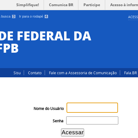
Simplifique!
Comunica BR
Participe
Acesso à infor
 a busca
3
Ir para o rodapé
4
ACESS
DE FEDERAL DA
FPB
Sisu
Contato
Fale com a Assessoria de Comunicação
Fala.BR
Nome do Usuário
Senha