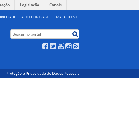
mação
Legislação
Canais
IBILIDADE
ALTO CONTRASTE
MAPA DO SITE
Buscar no portal
Buscar no portal
Facebook
Twitter
YouTube
Instagram
RSS
Proteção e Privacidade de Dados Pessoais