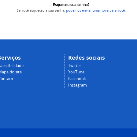
Esqueceu sua senha?
Se você esqueceu a sua senha,
podemos enviar uma nova para você
.
Serviços
Redes sociais
cessibilidade
Twitter
Mapa do site
YouTube
Contato
Facebook
Instagram