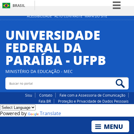
BRASIL
Simplifique!
ACESSIBILIDADE
ALTO CONTRASTE
MAPA DO SITE
Comunica BR
UNIVERSIDADE
Participe
FEDERAL DA
Acesso à informação
PARAÍBA - UFPB
Legislação
Canais
MINISTÉRIO DA EDUCAÇÃO - MEC
Buscar no portal
Bus
Sisu
Contato
Fale com a Assessoria de Comunicação
Fala.BR
Proteção e Privacidade de Dados Pessoais
Powered by
Translate