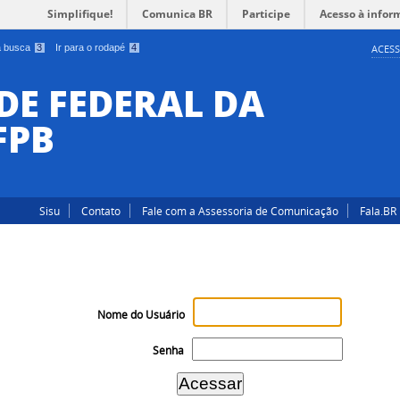
Simplifique!
Comunica BR
Participe
Acesso à infor
 a busca
3
Ir para o rodapé
4
ACESS
DE FEDERAL DA
FPB
Sisu
Contato
Fale com a Assessoria de Comunicação
Fala.BR
Nome do Usuário
Senha