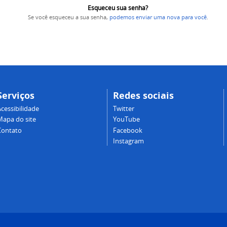
Esqueceu sua senha?
Se você esqueceu a sua senha,
podemos enviar uma nova para você
.
Serviços
Redes sociais
cessibilidade
Twitter
Mapa do site
YouTube
Contato
Facebook
Instagram