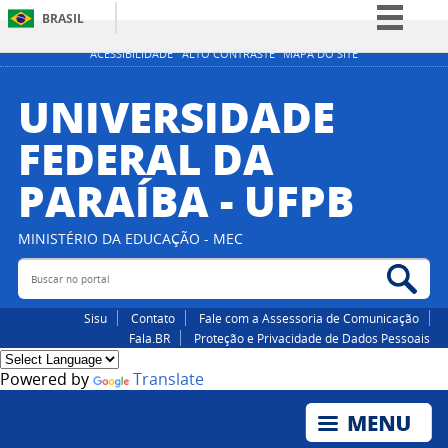
BRASIL
Simplifique!
ACESSIBILIDADE
ALTO CONTRASTE
MAPA DO SITE
Comunica BR
UNIVERSIDADE
Participe
FEDERAL DA
Acesso à informação
PARAÍBA - UFPB
Legislação
Canais
MINISTÉRIO DA EDUCAÇÃO - MEC
Buscar no portal
Bus
Sisu
Contato
Fale com a Assessoria de Comunicação
Fala.BR
Proteção e Privacidade de Dados Pessoais
Powered by
Translate