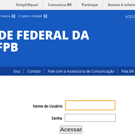
Simplifique!
Comunica BR
Participe
Acesso à infor
 a busca
3
Ir para o rodapé
4
ACESS
DE FEDERAL DA
FPB
Sisu
Contato
Fale com a Assessoria de Comunicação
Fala.BR
Nome do Usuário
Senha