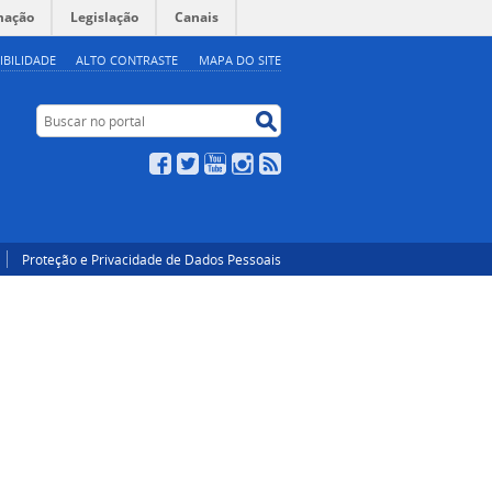
mação
Legislação
Canais
IBILIDADE
ALTO CONTRASTE
MAPA DO SITE
Buscar no portal
Buscar no portal
Facebook
Twitter
YouTube
Instagram
RSS
Proteção e Privacidade de Dados Pessoais