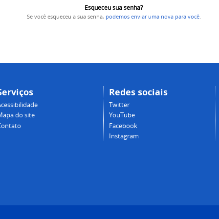
Esqueceu sua senha?
Se você esqueceu a sua senha,
podemos enviar uma nova para você
.
Serviços
Redes sociais
cessibilidade
Twitter
Mapa do site
YouTube
Contato
Facebook
Instagram