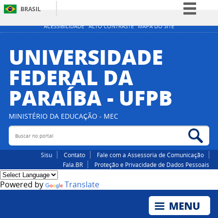
BRASIL
Simplifique!
ACESSIBILIDADE
ALTO CONTRASTE
MAPA DO SITE
Comunica BR
UNIVERSIDADE
Participe
FEDERAL DA
Acesso à informação
PARAÍBA - UFPB
Legislação
Canais
MINISTÉRIO DA EDUCAÇÃO - MEC
Buscar no portal
Bus
Sisu
Contato
Fale com a Assessoria de Comunicação
Fala.BR
Proteção e Privacidade de Dados Pessoais
Powered by
Translate